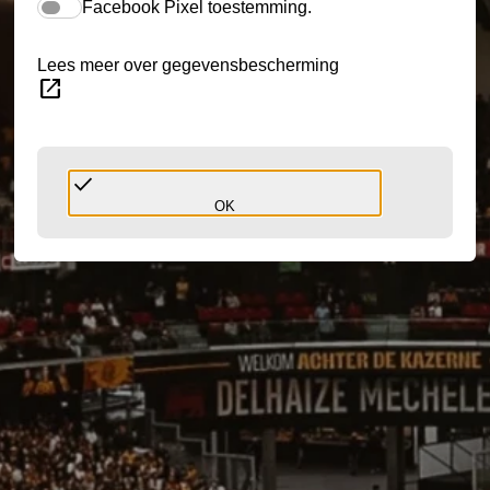
Facebook Pixel toestemming.
Lees meer over gegevensbescherming
open_in_new
done
OK